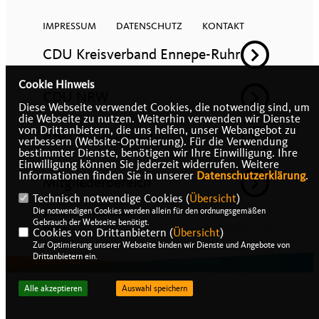
IMPRESSUM
DATENSCHUTZ
KONTAKT
CDU Kreisverband Ennepe-Ruhr
Cookie Hinweis
CDU NRW
Diese Webseite verwendet Cookies, die notwendig sind, um
die Webseite zu nutzen. Weiterhin verwenden wir Dienste
von Drittanbietern, die uns helfen, unser Webangebot zu
CDU Deutschlands
verbessern (Website-Optmierung). Für die Verwendung
bestimmter Dienste, benötigen wir Ihre Einwilligung. Ihre
Einwilligung können Sie jederzeit widerrufen. Weitere
Informationen finden Sie in unserer
Datenschutzerklärung
.
Mitgliederbereich
Technisch notwendige Cookies (
Übersicht
)
Die notwendigen Cookies werden allein für den ordnungsgemäßen
@2026 CDU Stadtverband
Realisation: Sharkness Media
Gebrauch der Webseite benötigt.
Witten
GmbH & Co. KG
Cookies von Drittanbietern (
Übersicht
)
Alle Rechte vorbehalten.
Zur Optimierung unserer Webseite binden wir Dienste und Angebote von
Drittanbietern ein.
Alle akzeptieren
Auswahl speichern