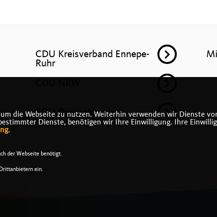
CDU Kreisverband Ennepe-
Mi
Ruhr
CDU NRW
CDU Deutschlands
 um die Webseite zu nutzen. Weiterhin verwenden wir Dienste von
timmter Dienste, benötigen wir Ihre Einwilligung. Ihre Einwilli
ung
.
ch der Webseite benötigt.
rittanbietern ein.